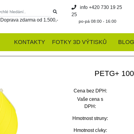
info
+420 730 19 25
25
Doprava zdarma od 1.500,-
po-pá 08:00 - 16:00
KONTAKTY
FOTKY 3D VÝTISKŮ
BLO
PETG+ 10
Cena bez DPH:
Vaše cena s
DPH:
Hmotnost struny:
Hmotnost cívky: