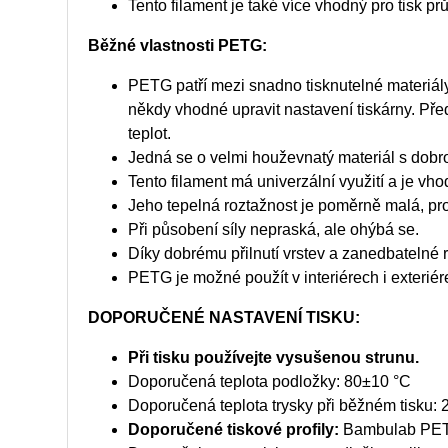
Tento filament je také více vhodný pro tisk 
Běžné vlastnosti PETG:
PETG patří mezi snadno tisknutelné materiály
někdy vhodné upravit nastavení tiskárny. Pře
teplot.
Jedná se o velmi houževnatý materiál s dobro
Tento filament má univerzální využití a je vh
Jeho tepelná roztažnost je poměrně malá, pro
Při působení síly nepraská, ale ohýbá se.
Díky dobrému přilnutí vrstev a zanedbatelné r
PETG je možné použít v interiérech i exteriér
DOPORUČENÉ NASTAVENÍ TISKU:
Při tisku používejte vysušenou strunu.
Doporučená teplota podložky: 80±10 °C
Doporučená teplota trysky při běžném tisku:
Doporučené tiskové profily:
Bambulab PET