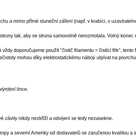
uchu a mimo přímé sluneční záření (např. v krabici, v uzavíra
ec struny tak, aby se struna samovolně nerozmotala. Volný kone
ždy doporučujeme použít "čistič filamentu = čistící filtr", tento f
ečistoty mohou díky elektrostatickému náboji ulpívat na povrchu
ýrobní lince.
é závity nikdy nezkříží a odvijení se tedy nezasekne.
py a severní Ameriky od dodavatelů se zaručenou kvalitou a st