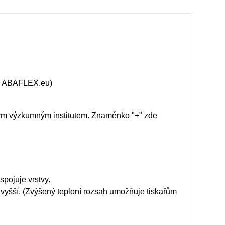
 na ABAFLEX.eu)
ým výzkumným institutem. Znaménko "+" zde
spojuje vrstvy.
ty vyšší. (Zvýšený teploní rozsah umožňuje tiskařům