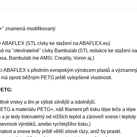
"+" znamená modifikovaný
ívky ABAFLEX (STL cívky ke stažení na ABAFLEX.eu)
také na "otevíratelné" cívky Bambulab (STL redukce ke stažení
sa, Bambulab /ne AMS/, Creality, Voron aj.)
ráci ABAFLEX s předním evropským výrobcem plastů a významn
má oproti běžným PETG ještě vylepšené vlastnosti.
PETG:
vé vrstvy a tím je výtisk silnější a odolnější.
ETG a materiálu PETG+, náš filament při tisku lépe teče a lépe 
 a je tedy tisknutelný od nižších teplot a zároveň snese i teplo
pevnosti výrobků, anebo rychlejšího tisku.)
t a snese tedy ještě větší silové rázy, aniž by praskl.