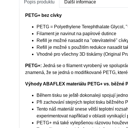
Popis produktu
Další informace
PETG+ bez cívky
PETG = Polyethylene Terephthalate Glycol, 
Filament je navinut na papírové dutince
Refill je možné nasadit na "otevíratelné" c
Refill je možné s použitím redukce nasadit 
Vhodné pro všechny 3D tiskárny (Original Pru
PETG+:
Jedná se o filament vyrobený ve spolup
znamená, že se jedná o modifikované PETG, které 
Výhody ABAFLEX materiálu PETG+ vs. běžné 
Během tisku se ještě dokonaleji spojují jednotli
Při zachování stejných teplot tisku běžného P
Tento náš materiál snese větší teplotní rozsah
experimentovat například v oblasti vynikající 
PETG+ má také vylepšenou rázovou houževnatos