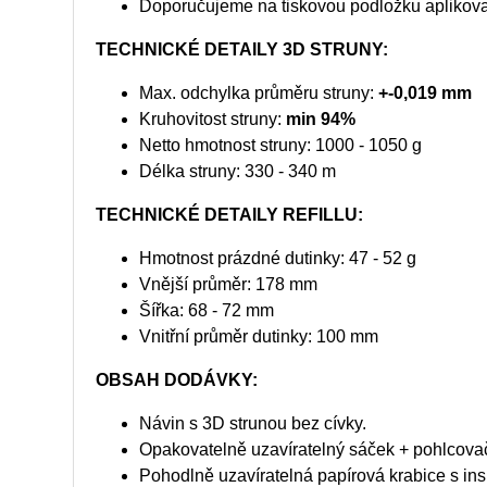
Doporučujeme na tiskovou podložku aplikovat 
TECHNICKÉ DETAILY 3D STRUNY:
Max. odchylka průměru struny:
+-0,019 mm
Kruhovitost struny:
min 94%
Netto hmotnost struny: 1000 - 1050 g
Délka struny: 330 - 340 m
TECHNICKÉ DETAILY REFILLU:
Hmotnost prázdné dutinky: 47 - 52 g
Vnější průměr: 178 mm
Šířka: 68 - 72 mm
Vnitřní průměr dutinky: 100 mm
OBSAH DODÁVKY:
Návin s 3D strunou bez cívky.
Opakovatelně uzavíratelný sáček + pohlcovač 
Pohodlně uzavíratelná papírová krabice s in