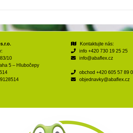
s.r.o.
Kontaktujte nás:
y:
info
+420 730 19 25 25
183/10
info@abaflex.cz
aha 5 – Hlubočepy
8514
obchod
+420 605 57 89 
09128514
objednavky@abaflex.cz