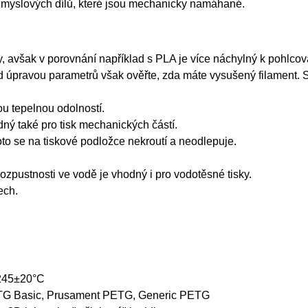
průmyslových dílů, které jsou mechanicky namáhané.
, avšak v porovnání například s PLA je více náchylný k pohlcová
d úpravou parametrů však ověřte, zda máte vysušený filament. S
u tepelnou odolností.
odný také pro tisk mechanických částí.
to se na tiskové podložce nekroutí a neodlepuje.
ozpustnosti ve vodě je vhodný i pro vodotěsné tisky.
ech.
 245±20°C
G Basic, Prusament PETG, Generic PETG