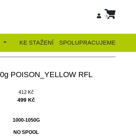
0
G
KE STAŽENÍ
SPOLUPRACUJEME
00g POISON_YELLOW RFL
412 Kč
499 Kč
1000-1050G
NO SPOOL