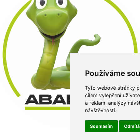
Používáme sou
Tyto webové stránky po
cílem vylepšení uživat
a reklam, analýzy návš
návštěvnosti.
Souhlasím
Odmít