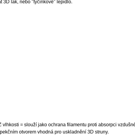
3D lak, nebo "tyčinkové" lepidlo.
vlhkosti = slouží jako ochrana filamentu proti absorpci vzdušné
spekčním otvorem vhodná pro uskladnění 3D struny.