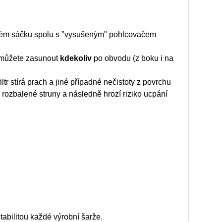
telném sáčku spolu s "vysušeným" pohlcovačem
c můžete zasunout
kdekoliv
po obvodu (z boku i na
iltr stírá prach a jiné případné nečistoty z povrchu
 rozbalené struny a následně hrozí riziko ucpání
abilitou každé výrobní šarže.