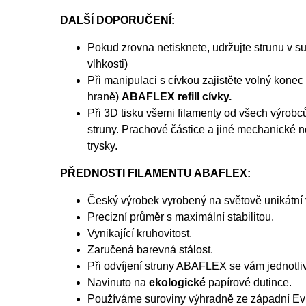
DALŠÍ DOPORUČENÍ:
Pokud zrovna netisknete, udržujte strunu v s
vlhkosti)
Při manipulaci s cívkou zajistěte volný kon
hraně)
ABAFLEX refill cívky.
Při 3D tisku všemi filamenty od všech výrobců v
struny. Prachové částice a jiné mechanické n
trysky.
PŘEDNOSTI FILAMENTU ABAFLEX:
Český výrobek vyrobený na světově unikátní v
Precizní průměr s maximální stabilitou.
Vynikající kruhovitost.
Zaručená barevná stálost.
Při odvíjení struny ABAFLEX se vám jednotliv
Navinuto na
ekologické
papírové dutince.
Používáme suroviny výhradně ze západní Evro