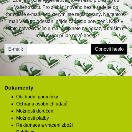
Zde je možné vygenerovat nové heslo pro vstup do
Vašeho účtu. Pro získání nového hesla zadejte do
formuláře e-mail, pod kterým jste registrovaný. Na tento e-
mail Vám po odeslání přijde žádost o potvrzení. Když v
tomto potvrzovacím e-mailu kliknete na odkaz, v dalším e-
mailu Vám přijde nové heslo.
E-mail:
Dokumenty
Obchodní podmínky
Ochrana osobních údajů
Možnosti doručení
Možnosti platby
Reklamace a vrácení zboží