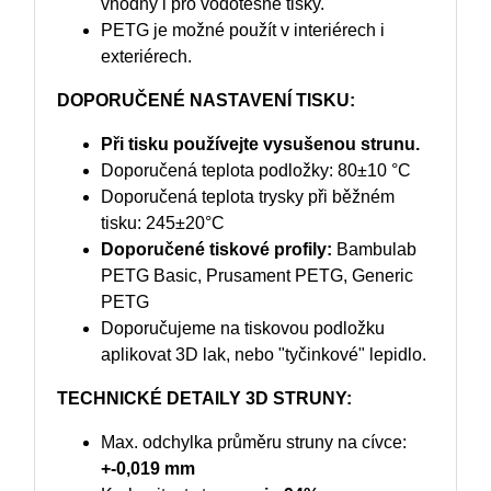
vhodný i pro vodotěsné tisky.
PETG je možné použít v interiérech i
exteriérech.
DOPORUČENÉ NASTAVENÍ TISKU:
Při tisku používejte vysušenou strunu.
Doporučená teplota podložky: 80±10 °C
Doporučená teplota trysky při běžném
tisku: 245±20°C
Doporučené tiskové profily:
Bambulab
PETG Basic, Prusament PETG, Generic
PETG
Doporučujeme na tiskovou podložku
aplikovat 3D lak, nebo "tyčinkové" lepidlo.
TECHNICKÉ DETAILY 3D STRUNY:
Max. odchylka průměru struny na cívce:
+-0,019 mm