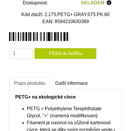
Dostupnost:
SKLADEM
Kód zboží: 2.175.PETG+.GRAY.075.PK.60
EAN: 8594210630369
Amount
Popis produktu
Další informace
PETG+ na ekologické cívce
PETG = Polyethylene Terephthalate
Glycol, "+" znamená modifikovaný
Filament je navinut na zůžené kartonové
cívce, která se díky svým rozměrům vejde i