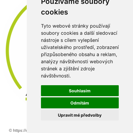
Používáme soubory
cookies
Tyto webové stránky používají
soubory cookies a další sledovací
nástroje s cílem vylepšení
uživatelského prostředí, zobrazení
přizpůsobeného obsahu a reklam,
analýzy návštěvnosti webových
stránek a zjištění zdroje
návštěvnosti.
Souhlasím
Odmítám
Upravit mé předvolby
© https://old.abaflex.cz 2026 |
:
3nicom websolution s.r.o.
relizace