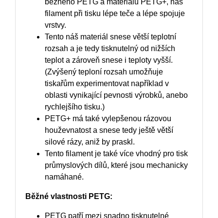
běžného PETG a materiálu PETG+, náš
filament při tisku lépe teče a lépe spojuje
vrstvy.
Tento náš materiál snese větší teplotní
rozsah a je tedy tisknutelný od nižších
teplot a zároveň snese i teploty vyšší.
(Zvýšený teploní rozsah umožňuje
tiskařům experimentovat například v
oblasti vynikající pevnosti výrobků, anebo
rychlejšího tisku.)
PETG+ má také vylepšenou rázovou
houževnatost a snese tedy ještě větší
silové rázy, aniž by praskl.
Tento filament je také více vhodný pro tisk
průmyslových dílů, které jsou mechanicky
namáhané.
Běžné vlastnosti PETG:
PETG patří mezi snadno tisknutelné