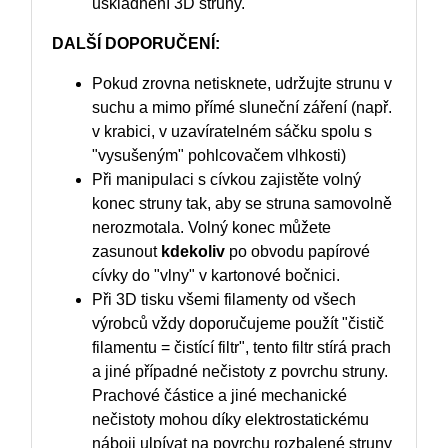
uskladnění 3D struny.
DALŠÍ DOPORUČENÍ:
Pokud zrovna netisknete, udržujte strunu v
suchu a mimo přímé sluneční záření (např.
v krabici, v uzavíratelném sáčku spolu s
"vysušeným" pohlcovačem vlhkosti)
Při manipulaci s cívkou zajistěte volný
konec struny tak, aby se struna samovolně
nerozmotala. Volný konec můžete
zasunout
kdekoliv
po obvodu papírové
cívky do "vlny" v kartonové bočnici.
Při 3D tisku všemi filamenty od všech
výrobců vždy doporučujeme použít "čistič
filamentu = čistící filtr", tento filtr stírá prach
a jiné případné nečistoty z povrchu struny.
Prachové částice a jiné mechanické
nečistoty mohou díky elektrostatickému
náboji ulpívat na povrchu rozbalené struny