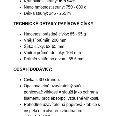
Kruhovitost struny:
min 94%
Netto hmotnost struny: 750 - 800 g
Délka struny: 245 - 255 m
TECHNICKÉ DETAILY PAPÍROVÉ CÍVKY:
Hmotnost prázdné cívky: 85 - 95 g
Vnější průměr: 200 mm
Šířka cívky: 62-65 mm
Vnitřní průměr dutinky: 104 mm
Průměr vnitřního otvoru: 55,6 mm
OBSAH DODÁVKY:
Cívka s 3D strunou.
Opakovatelně uzavíratelný sáček +
pohlcovač vlhkosti = slouží jako ochrana
filamentu proti absorpci vzdušné vlhkosti.
Pohodlně uzavíratelná papírová krabice s
inspekčním otvorem vhodná pro