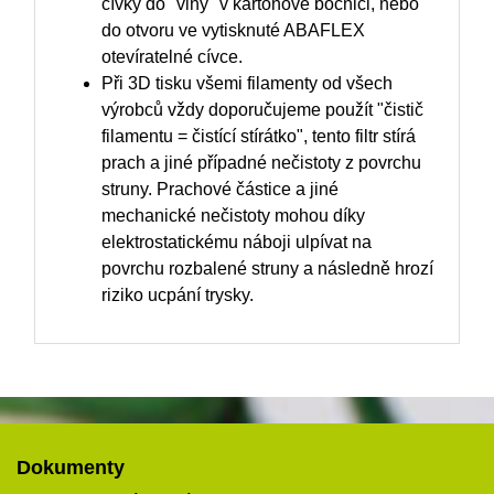
cívky do "vlny" v kartonové bočnici, nebo
do otvoru ve vytisknuté ABAFLEX
otevíratelné cívce.
Při 3D tisku všemi filamenty od všech
výrobců vždy doporučujeme použít "čistič
filamentu = čistící stírátko", tento filtr stírá
prach a jiné případné nečistoty z povrchu
struny. Prachové částice a jiné
mechanické nečistoty mohou díky
elektrostatickému náboji ulpívat na
povrchu rozbalené struny a následně hrozí
riziko ucpání trysky.
Dokumenty