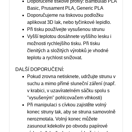
Doporučené tiskové profily: Bambulab PLA
Basic, Prusament PLA, Generic PLA
Doporučujeme na tiskovou podložku
aplikovat 3D lak, nebo tyčinkové lepidlo.
Při tisku používejte vysušenou strunu
Vyšší teplotou dosáhnete vyššího lesku i
možnosti rychlejšího tisku. Při tisku
členitých a složitých výrobků je vhodné
teplotu a rychlost snižovat.
DALŠÍ DOPORUČENÍ:
Pokud zrovna netisknete, udržujte strunu v
suchu a mimo přímé sluneční záření (např.
v krabici, v uzavíratelném sáčku spolu s
"vysušeným" pohlcovačem vlhkosti)
Při manipulaci s cívkou zajistěte volný
konec struny tak, aby se struna samovolně
nerozmotala. Volný konec můžete
zasunout kdekoliv po obvodu papírové