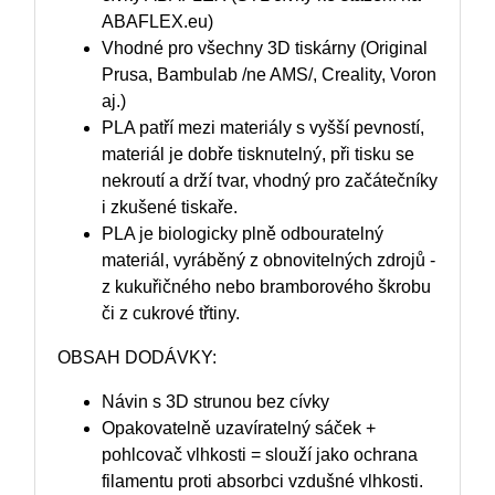
ABAFLEX.eu)
Vhodné pro všechny 3D tiskárny (Original
Prusa, Bambulab /ne AMS/, Creality, Voron
aj.)
PLA patří mezi materiály s vyšší pevností,
materiál je dobře tisknutelný, při tisku se
nekroutí a drží tvar, vhodný pro začátečníky
i zkušené tiskaře.
PLA je biologicky plně odbouratelný
materiál, vyráběný z obnovitelných zdrojů -
z kukuřičného nebo bramborového škrobu
či z cukrové třtiny.
OBSAH DODÁVKY:
Návin s 3D strunou bez cívky
Opakovatelně uzavíratelný sáček +
pohlcovač vlhkosti = slouží jako ochrana
filamentu proti absorbci vzdušné vlhkosti.