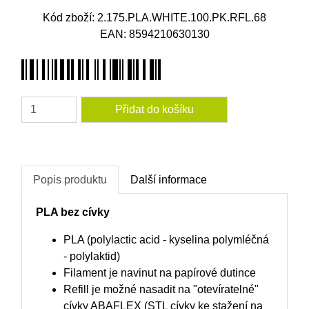
Kód zboží: 2.175.PLA.WHITE.100.PK.RFL.68
EAN: 8594210630130
Amount
Popis produktu
Další informace
PLA bez cívky
PLA (polylactic acid - kyselina polymléčná
- polylaktid)
Filament je navinut na papírové dutince
Refill je možné nasadit na "otevíratelné"
cívky ABAFLEX (STL cívky ke stažení na