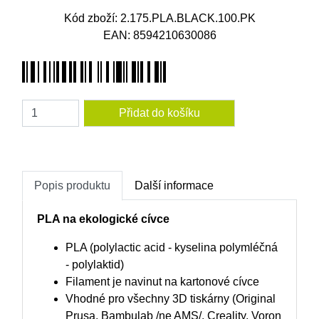
Kód zboží: 2.175.PLA.BLACK.100.PK
EAN: 8594210630086
Amount
Popis produktu
Další informace
PLA na ekologické cívce
PLA (polylactic acid - kyselina polymléčná
- polylaktid)
Filament je navinut na kartonové cívce
Vhodné pro všechny 3D tiskárny (Original
Prusa, Bambulab /ne AMS/, Creality, Voron