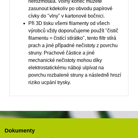
nerozmotala. Volný konec můžete
zasunout kdekoliv po obvodu papírové
cívky do "vlny" v kartonové bočnici.
Při 3D tisku všemi filamenty od všech
výrobců vždy doporučujeme použít "čistič
filamentu = čistící stírátko", tento filtr stírá
prach a jiné případné nečistoty z povrchu
struny. Prachové částice a jiné
mechanické nečistoty mohou díky
elektrostatickému náboji ulpívat na
povrchu rozbalené struny a následně hrozí
riziko ucpání trysky.
Dokumenty