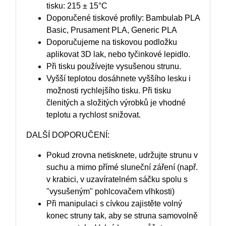
tisku: 215 ± 15°C
Doporučené tiskové profily: Bambulab PLA
Basic, Prusament PLA, Generic PLA
Doporučujeme na tiskovou podložku
aplikovat 3D lak, nebo tyčinkové lepidlo.
Při tisku používejte vysušenou strunu.
Vyšší teplotou dosáhnete vyššího lesku i
možnosti rychlejšího tisku. Při tisku
členitých a složitých výrobků je vhodné
teplotu a rychlost snižovat.
DALŠÍ DOPORUČENÍ:
Pokud zrovna netisknete, udržujte strunu v
suchu a mimo přímé sluneční záření (např.
v krabici, v uzavíratelném sáčku spolu s
"vysušeným" pohlcovačem vlhkosti)
Při manipulaci s cívkou zajistěte volný
konec struny tak, aby se struna samovolně