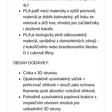
aj.)
PLA patří mezi materiály s vyšší pevností,
materiál je dobře tisknutelný, při tisku se
nekroutí a drží tvar, vhodný pro začátečníky
i zkušené tiskaře.
PLA je biologicky plně odbouratelný
materiál, vyráběný z obnovitelných zdrojů -
z kukuřičného nebo bramborového škrobu
či z cukrové třtiny.
OBSAH DODÁVKY:
Cívka s 3D strunou.
Opakovatelně uzavíratelný sáček +
pohlcovač vlhkosti = slouží jako ochrana
filamentu proti absorbci vzdušné vlhkosti.
Pohodlně uzavíratelná papírová krabice s
inspekčním otvorem vhodná pro
uskladnění 3D struny.