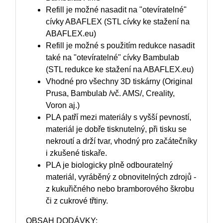
Refill je možné nasadit na "otevíratelné"
cívky ABAFLEX (STL cívky ke stažení na
ABAFLEX.eu)
Refill je možné s použitím redukce nasadit
také na "otevíratelné" cívky Bambulab
(STL redukce ke stažení na ABAFLEX.eu)
Vhodné pro všechny 3D tiskárny (Original
Prusa, Bambulab /vč. AMS/, Creality,
Voron aj.)
PLA patří mezi materiály s vyšší pevností,
materiál je dobře tisknutelný, při tisku se
nekroutí a drží tvar, vhodný pro začátečníky
i zkušené tiskaře.
PLA je biologicky plně odbouratelný
materiál, vyráběný z obnovitelných zdrojů -
z kukuřičného nebo bramborového škrobu
či z cukrové třtiny.
OBSAH DODÁVKY: