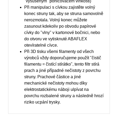
"vysušeným" pohlcovačem vlhkosti)
Při manipulaci s cívkou zajistěte volný
konec struny tak, aby se struna samovolně
nerozmotala. Volný konec můžete
zasunout kdekoliv po obvodu papírové
cívky do "vlny" v kartonové bočnici, nebo
do otvoru ve vytisknuté ABAFLEX
otevíratelné cívce.
Při 3D tisku všemi filamenty od všech
výrobců vždy doporučujeme použít "čistič
filamentu = čistící stírátko", tento filtr stírá
prach a jiné případné nečistoty z povrchu
struny. Prachové částice a jiné
mechanické nečistoty mohou díky
elektrostatickému náboji ulpívat na
povrchu rozbalené struny a následně hrozí
riziko ucpání trysky.