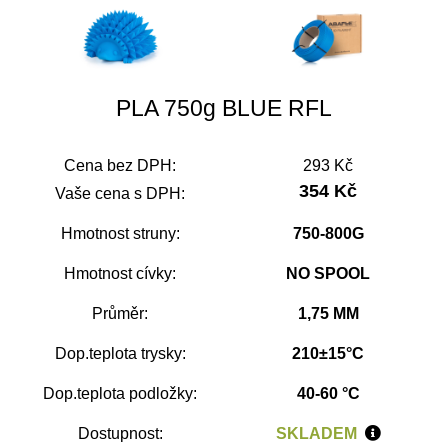
PLA 750g BLUE RFL
Cena bez DPH:
293 Kč
354 Kč
Vaše cena s DPH:
Hmotnost struny:
750-800G
Hmotnost cívky:
NO SPOOL
Průměr:
1,75 MM
Dop.teplota trysky:
210±15°C
Dop.teplota podložky:
40-60 °C
Dostupnost:
SKLADEM