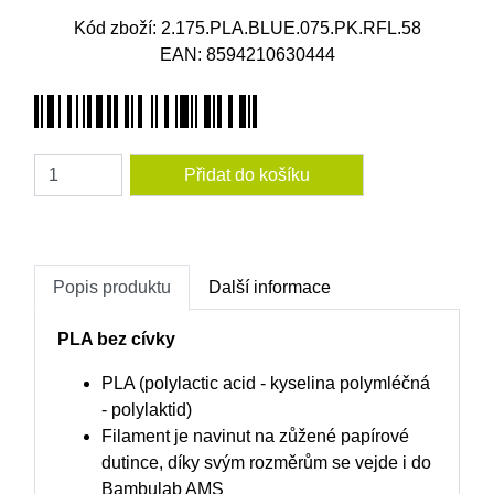
Kód zboží: 2.175.PLA.BLUE.075.PK.RFL.58
EAN: 8594210630444
Amount
Popis produktu
Další informace
PLA bez cívky
PLA (polylactic acid - kyselina polymléčná
- polylaktid)
Filament je navinut na zůžené papírové
dutince, díky svým rozměrům se vejde i do
Bambulab AMS