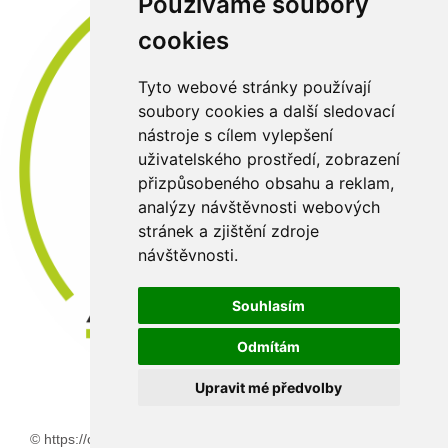
Používáme soubory
cookies
Tyto webové stránky používají
soubory cookies a další sledovací
nástroje s cílem vylepšení
uživatelského prostředí, zobrazení
přizpůsobeného obsahu a reklam,
analýzy návštěvnosti webových
stránek a zjištění zdroje
návštěvnosti.
Souhlasím
Odmítám
Upravit mé předvolby
© https://old.abaflex.cz 2026 |
:
3nicom websolution s.r.o.
relizace