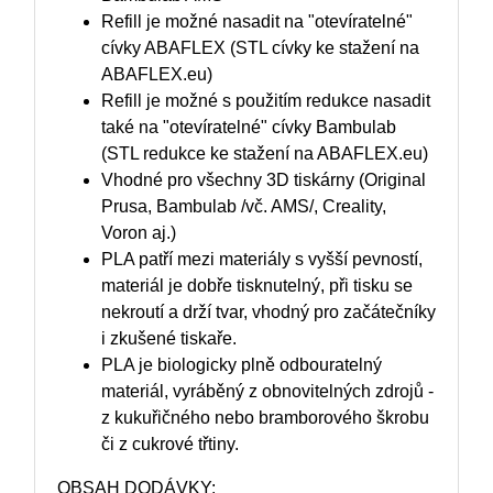
Refill je možné nasadit na "otevíratelné"
cívky ABAFLEX (STL cívky ke stažení na
ABAFLEX.eu)
Refill je možné s použitím redukce nasadit
také na "otevíratelné" cívky Bambulab
(STL redukce ke stažení na ABAFLEX.eu)
Vhodné pro všechny 3D tiskárny (Original
Prusa, Bambulab /vč. AMS/, Creality,
Voron aj.)
PLA patří mezi materiály s vyšší pevností,
materiál je dobře tisknutelný, při tisku se
nekroutí a drží tvar, vhodný pro začátečníky
i zkušené tiskaře.
PLA je biologicky plně odbouratelný
materiál, vyráběný z obnovitelných zdrojů -
z kukuřičného nebo bramborového škrobu
či z cukrové třtiny.
OBSAH DODÁVKY: