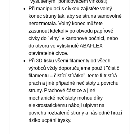
"vysušeným" pohlcovačem vlhkosti)
Při manipulaci s cívkou zajistěte volný
konec struny tak, aby se struna samovolně
nerozmotala. Volný konec můžete
zasunout kdekoliv po obvodu papírové
cívky do "vlny" v kartonové bočnici, nebo
do otvoru ve vytisknuté ABAFLEX
otevíratelné cívce.
Při 3D tisku všemi filamenty od všech
výrobců vždy doporučujeme použít "čistič
filamentu = čistící stírátko", tento filtr stírá
prach a jiné případné nečistoty z povrchu
struny. Prachové částice a jiné
mechanické nečistoty mohou díky
elektrostatickému náboji ulpívat na
povrchu rozbalené struny a následně hrozí
riziko ucpání trysky.