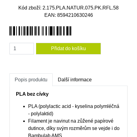
Kód zboží: 2.175.PLA.NATUR.075.PK.RFL.58
EAN: 8594210630246
Amount
Popis produktu
Další informace
PLA bez cívky
PLA (polylactic acid - kyselina polymléčná
- polylaktid)
Filament je navinut na zůžené papírové
dutince, díky svým rozměrům se vejde i do
Bambulab AMS