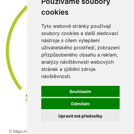
Používáme soubory
cookies
Tyto webové stránky používají
soubory cookies a další sledovací
nástroje s cílem vylepšení
uživatelského prostředí, zobrazení
přizpůsobeného obsahu a reklam,
analýzy návštěvnosti webových
stránek a zjištění zdroje
návštěvnosti.
Souhlasím
Odmítám
Upravit mé předvolby
© https://old.abaflex.cz 2026 |
:
3nicom websolution s.r.o.
relizace