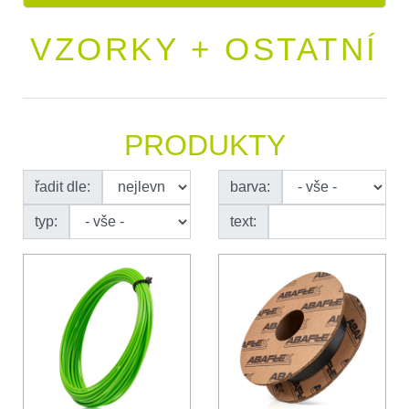
VZORKY + OSTATNÍ
PRODUKTY
řadit dle:
barva:
typ:
text: